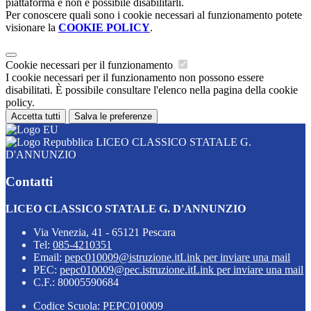
piattaforma e non è possibile disabilitarli.
Per conoscere quali sono i cookie necessari al funzionamento potete
visionare la
COOKIE POLICY
.
Cookie necessari per il funzionamento
I cookie necessari per il funzionamento non possono essere
disabilitati. È possibile consultare l'elenco nella pagina della cookie
policy.
Accetta tutti
Salva le preferenze
LICEO CLASSICO STATALE G.
D'ANNUNZIO
Contatti
LICEO CLASSICO STATALE G. D'ANNUNZIO
Via Venezia, 41 - 65121 Pescara
Tel:
085-4210351
Email:
pepc010009@istruzione.it
Link per inviare una mail
PEC:
pepc010009@pec.istruzione.it
Link per inviare una mail
C.F.: 80005590684
Codice Scuola: PEPC010009