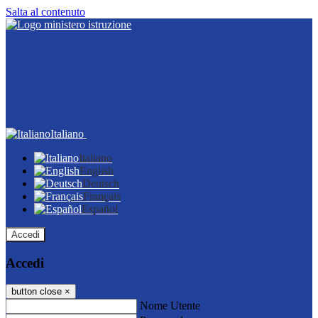
Salta al contenuto
Italiano
Italiano
English
Deutsch
Français
Español
Accedi
Accedi
button close
×
Nome Utente