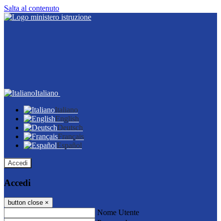
Salta al contenuto
Italiano
Italiano
English
Deutsch
Français
Español
Accedi
Accedi
button close
×
Nome Utente