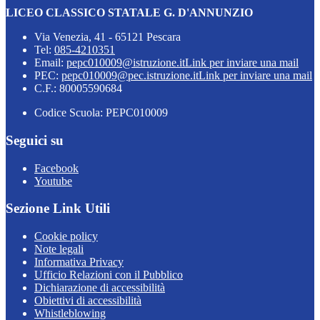
LICEO CLASSICO STATALE G. D'ANNUNZIO
Via Venezia, 41 - 65121 Pescara
Tel:
085-4210351
Email:
pepc010009@istruzione.it
Link per inviare una mail
PEC:
pepc010009@pec.istruzione.it
Link per inviare una mail
C.F.: 80005590684
Codice Scuola: PEPC010009
Seguici su
Facebook
Youtube
Sezione Link Utili
Cookie policy
Note legali
Informativa Privacy
Ufficio Relazioni con il Pubblico
Dichiarazione di accessibilità
Obiettivi di accessibilità
Whistleblowing