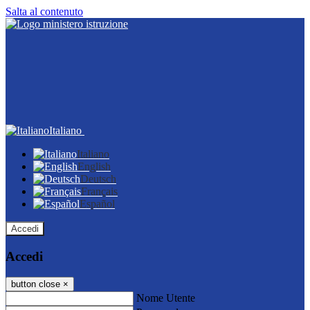
Salta al contenuto
Italiano
Italiano
English
Deutsch
Français
Español
Accedi
Accedi
button close
×
Nome Utente