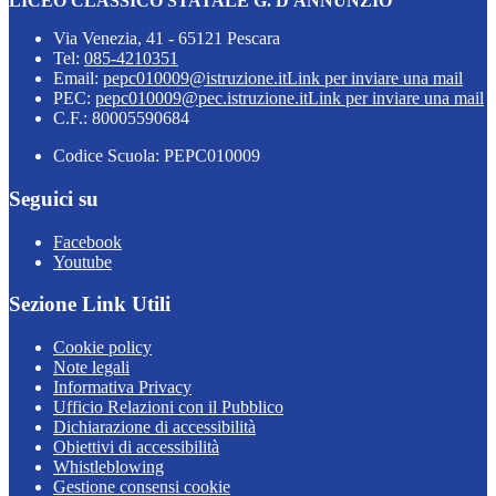
LICEO CLASSICO STATALE G. D'ANNUNZIO
Via Venezia, 41 - 65121 Pescara
Tel:
085-4210351
Email:
pepc010009@istruzione.it
Link per inviare una mail
PEC:
pepc010009@pec.istruzione.it
Link per inviare una mail
C.F.: 80005590684
Codice Scuola: PEPC010009
Seguici su
Facebook
Youtube
Sezione Link Utili
Cookie policy
Note legali
Informativa Privacy
Ufficio Relazioni con il Pubblico
Dichiarazione di accessibilità
Obiettivi di accessibilità
Whistleblowing
Gestione consensi cookie