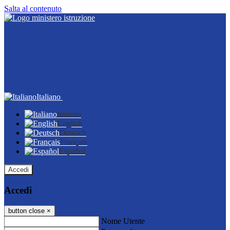
Salta al contenuto
Italiano
Italiano
English
Deutsch
Français
Español
Accedi
Accedi
button close
×
Nome Utente