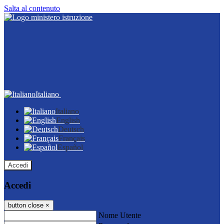
Salta al contenuto
Italiano
Italiano
English
Deutsch
Français
Español
Accedi
Accedi
button close
×
Nome Utente