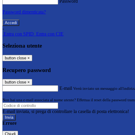
Password
Password dimenticata?
-
Entra con SPID
Entra con CIE
Seleziona utente
button close
×
Recupero password
button close
×
E-mail
Verrà inviato un messaggio all'indirizz
Non hai una e-mail associata al nome utente? Effettua il reset della password tram
E-mail inviata, si prega di controllare la casella di posta elettronica!
Errore
Chiudi