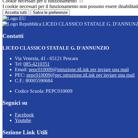
Cookie necessari per il funzionamento
I cookie necessari per il funzionamento non possono essere disabilitati.
Accetta tutti
Salva le preferenze
LICEO CLASSICO STATALE G. D'ANNUN
Contatti
LICEO CLASSICO STATALE G. D'ANNUNZIO
Via Venezia, 41 - 65121 Pescara
Tel:
085-4210351
Email:
pepc010009@istruzione.it
Link per inviare una mail
PEC:
pepc010009@pec.istruzione.it
Link per inviare una mail
C.F.: 80005590684
Codice Scuola: PEPC010009
Seguici su
Facebook
Youtube
Sezione Link Utili