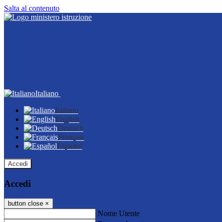
Salta al contenuto
Italiano
Italiano
English
Deutsch
Français
Español
Accedi
Accedi
button close
×
Nome Utente