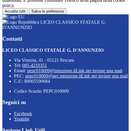
disabilitati. È possibile consultare l'elenco nella pagina della cookie
policy.
Accetta tutti
Salva le preferenze
LICEO CLASSICO STATALE G.
D'ANNUNZIO
Contatti
LICEO CLASSICO STATALE G. D'ANNUNZIO
Via Venezia, 41 - 65121 Pescara
Tel:
085-4210351
Email:
pepc010009@istruzione.it
Link per inviare una mail
PEC:
pepc010009@pec.istruzione.it
Link per inviare una mail
C.F.: 80005590684
Codice Scuola: PEPC010009
Seguici su
Facebook
Youtube
Sezione Link Utili