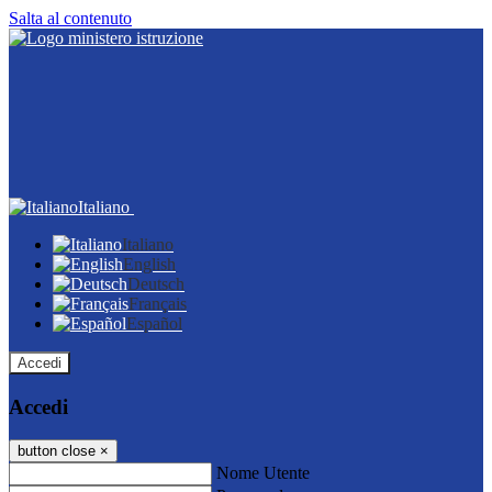
Salta al contenuto
Italiano
Italiano
English
Deutsch
Français
Español
Accedi
Accedi
button close
×
Nome Utente