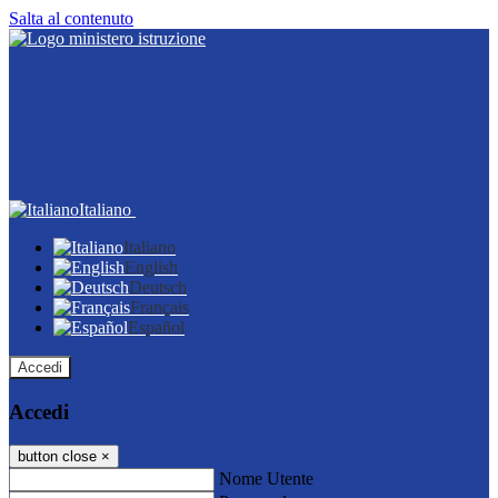
Salta al contenuto
Italiano
Italiano
English
Deutsch
Français
Español
Accedi
Accedi
button close
×
Nome Utente