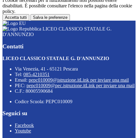
I cookie necessari per il funzionamento non possono essere
disabilitati. È possibile consultare l'elenco nella pagina della cookie
policy.
Accetta tutti
Salva le preferenze
LICEO CLASSICO STATALE G.
D'ANNUNZIO
Contatti
LICEO CLASSICO STATALE G. D'ANNUNZIO
Via Venezia, 41 - 65121 Pescara
Tel:
085-4210351
Email:
pepc010009@istruzione.it
Link per inviare una mail
PEC:
pepc010009@pec.istruzione.it
Link per inviare una mail
C.F.: 80005590684
Codice Scuola: PEPC010009
Seguici su
Facebook
Youtube