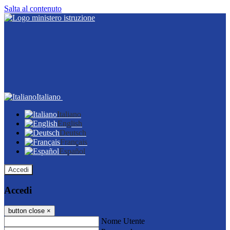
Salta al contenuto
Italiano
Italiano
English
Deutsch
Français
Español
Accedi
Accedi
button close
×
Nome Utente