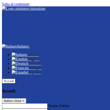
Salta al contenuto
Italiano
Italiano
English
Deutsch
Français
Español
Accedi
Accedi
button close
×
Nome Utente