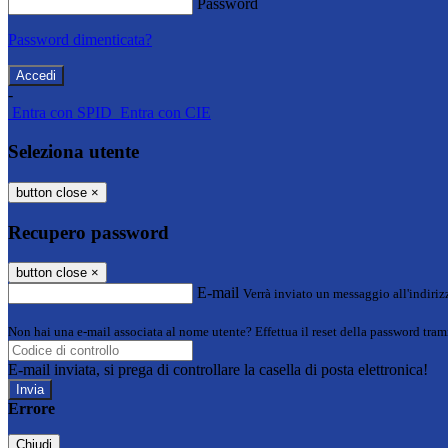
Password
Password dimenticata?
-
Entra con SPID
Entra con CIE
Seleziona utente
button close
×
Recupero password
button close
×
E-mail
Verrà inviato un messaggio all'indirizz
Non hai una e-mail associata al nome utente? Effettua il reset della password tram
E-mail inviata, si prega di controllare la casella di posta elettronica!
Errore
Chiudi