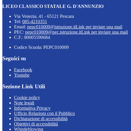
LICEO CLASSICO STATALE G. D'ANNUNZIO
Via Venezia, 41 - 65121 Pescara
Tel:
085-4210351
Email:
pepc010009@istruzione.it
Link per inviare una mail
PEC:
pepc010009@pec.istruzione.it
Link per inviare una mail
C.F.: 80005590684
Codice Scuola: PEPC010009
Seguici su
Facebook
Youtube
Sezione Link Utili
Cookie policy
Note legali
Informativa Privacy
Ufficio Relazioni con il Pubblico
Dichiarazione di accessibilità
Obiettivi di accessibilità
Whistleblowing