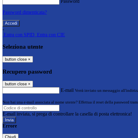
Password
Password dimenticata?
-
Entra con SPID
Entra con CIE
Seleziona utente
button close
×
Recupero password
button close
×
E-mail
Verrà inviato un messaggio all'indirizz
Non hai una e-mail associata al nome utente? Effettua il reset della password tram
E-mail inviata, si prega di controllare la casella di posta elettronica!
Errore
Chiudi