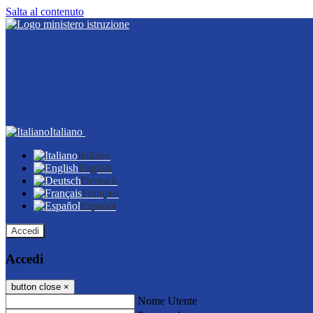
Salta al contenuto
Italiano
Italiano
English
Deutsch
Français
Español
Accedi
Accedi
button close
×
Nome Utente