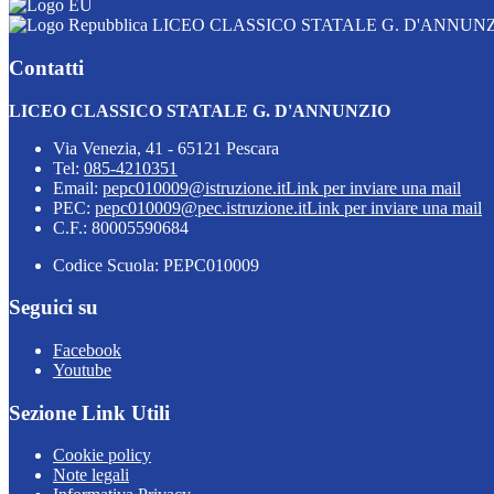
LICEO CLASSICO STATALE G. D'ANNUN
Contatti
LICEO CLASSICO STATALE G. D'ANNUNZIO
Via Venezia, 41 - 65121 Pescara
Tel:
085-4210351
Email:
pepc010009@istruzione.it
Link per inviare una mail
PEC:
pepc010009@pec.istruzione.it
Link per inviare una mail
C.F.: 80005590684
Codice Scuola: PEPC010009
Seguici su
Facebook
Youtube
Sezione Link Utili
Cookie policy
Note legali