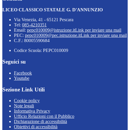
LICEO CLASSICO STATALE G. D'ANNUNZIO
Via Venezia, 41 - 65121 Pescara
Tel:
085-4210351
Email:
pepc010009@istruzione.it
Link per inviare una mail
PEC:
pepc010009@pec.istruzione.it
Link per inviare una mail
C.F.: 80005590684
Codice Scuola: PEPC010009
Seguici su
Facebook
Youtube
Sezione Link Utili
Cookie policy
Note legali
Informativa Privacy
Ufficio Relazioni con il Pubblico
Dichiarazione di accessibilità
Obiettivi di accessibilità