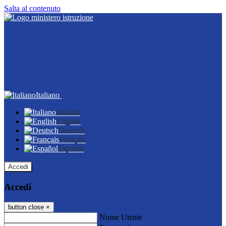
Salta al contenuto
Italiano
Italiano
English
Deutsch
Français
Español
Accedi
Accedi
button close
×
Nome Utente