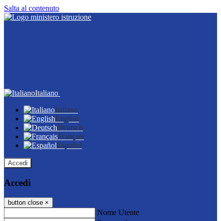
Salta al contenuto
Italiano
Italiano
English
Deutsch
Français
Español
Accedi
Accedi
button close
×
Nome Utente