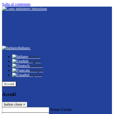
Salta al contenuto
Italiano
Italiano
English
Deutsch
Français
Español
Accedi
Accedi
button close
×
Nome Utente