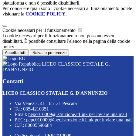
piattaforma e non è possibile disabilitarli.
Per conoscere quali sono i cookie necessari al funzionamento potete
visionare la
COOKIE POLICY
.
Cookie necessari per il funzionamento
I cookie necessari per il funzionamento non possono essere
disabilitati. È possibile consultare l'elenco nella pagina della cookie
policy.
Accetta tutti
Salva le preferenze
LICEO CLASSICO STATALE G.
D'ANNUNZIO
Contatti
LICEO CLASSICO STATALE G. D'ANNUNZIO
Via Venezia, 41 - 65121 Pescara
Tel:
085-4210351
Email:
pepc010009@istruzione.it
Link per inviare una mail
PEC:
pepc010009@pec.istruzione.it
Link per inviare una mail
C.F.: 80005590684
Codice Scuola: PEPC010009