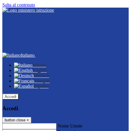
Salta al contenuto
Italiano
Italiano
English
Deutsch
Français
Español
Accedi
Accedi
button close
×
Nome Utente