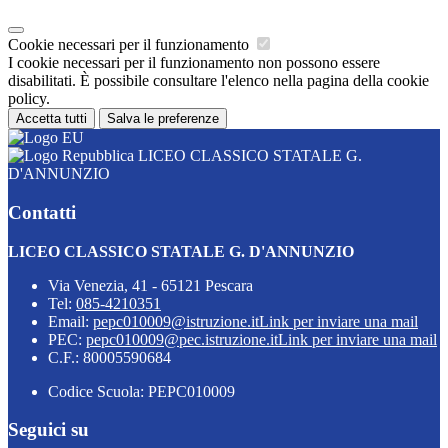
Cookie necessari per il funzionamento
I cookie necessari per il funzionamento non possono essere
disabilitati. È possibile consultare l'elenco nella pagina della cookie
policy.
Accetta tutti
Salva le preferenze
LICEO CLASSICO STATALE G.
D'ANNUNZIO
Contatti
LICEO CLASSICO STATALE G. D'ANNUNZIO
Via Venezia, 41 - 65121 Pescara
Tel:
085-4210351
Email:
pepc010009@istruzione.it
Link per inviare una mail
PEC:
pepc010009@pec.istruzione.it
Link per inviare una mail
C.F.: 80005590684
Codice Scuola: PEPC010009
Seguici su