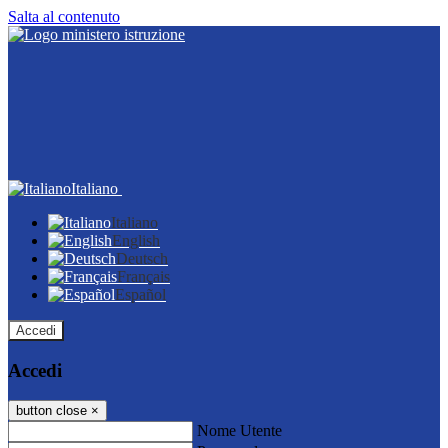
Salta al contenuto
Italiano
Italiano
English
Deutsch
Français
Español
Accedi
Accedi
button close
×
Nome Utente