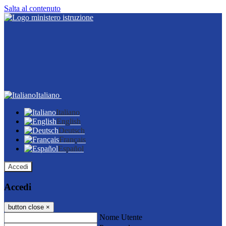
Salta al contenuto
Italiano
Italiano
English
Deutsch
Français
Español
Accedi
Accedi
button close
×
Nome Utente