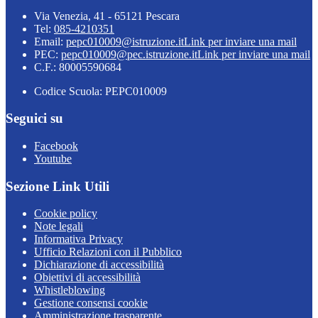
Via Venezia, 41 - 65121 Pescara
Tel:
085-4210351
Email:
pepc010009@istruzione.it
Link per inviare una mail
PEC:
pepc010009@pec.istruzione.it
Link per inviare una mail
C.F.: 80005590684
Codice Scuola: PEPC010009
Seguici su
Facebook
Youtube
Sezione Link Utili
Cookie policy
Note legali
Informativa Privacy
Ufficio Relazioni con il Pubblico
Dichiarazione di accessibilità
Obiettivi di accessibilità
Whistleblowing
Gestione consensi cookie
Amministrazione trasparente