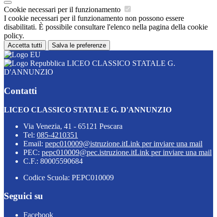
Cookie necessari per il funzionamento
I cookie necessari per il funzionamento non possono essere
disabilitati. È possibile consultare l'elenco nella pagina della cookie
policy.
Accetta tutti
Salva le preferenze
LICEO CLASSICO STATALE G.
D'ANNUNZIO
Contatti
LICEO CLASSICO STATALE G. D'ANNUNZIO
Via Venezia, 41 - 65121 Pescara
Tel:
085-4210351
Email:
pepc010009@istruzione.it
Link per inviare una mail
PEC:
pepc010009@pec.istruzione.it
Link per inviare una mail
C.F.: 80005590684
Codice Scuola: PEPC010009
Seguici su
Facebook