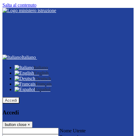
Salta al contenuto
Italiano
Italiano
English
Deutsch
Français
Español
Accedi
Accedi
button close
×
Nome Utente