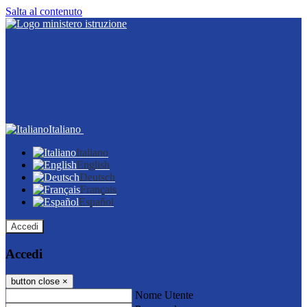
Salta al contenuto
Italiano
Italiano
English
Deutsch
Français
Español
Accedi
Accedi
button close
×
Nome Utente