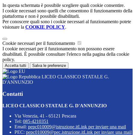
In questa schermata è possibile scegliere quali cookie consentire.
I cookie necessari sono quelli che consentono il funzionamento della
piattaforma e non è possibile disabilitarli.
Per conoscere quali sono i cookie necessari al funzionamento potete
visionare la
COOKIE POLICY
.
Cookie necessari per il funzionamento
I cookie necessari per il funzionamento non possono essere
disabilitati. È possibile consultare l'elenco nella pagina della cookie
policy.
Accetta tutti
Salva le preferenze
LICEO CLASSICO STATALE G.
D'ANNUNZIO
Contatti
LICEO CLASSICO STATALE G. D'ANNUNZIO
Via Venezia, 41 - 65121 Pescara
Tel:
085-4210351
Email:
pepc010009@istruzione.it
Link per inviare una mail
PEC:
pepc010009@pec.istruzione.it
Link per inviare una mail