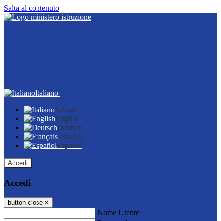
Salta al contenuto
Italiano
Italiano
English
Deutsch
Français
Español
Accedi
Accedi
button close
×
Nome Utente