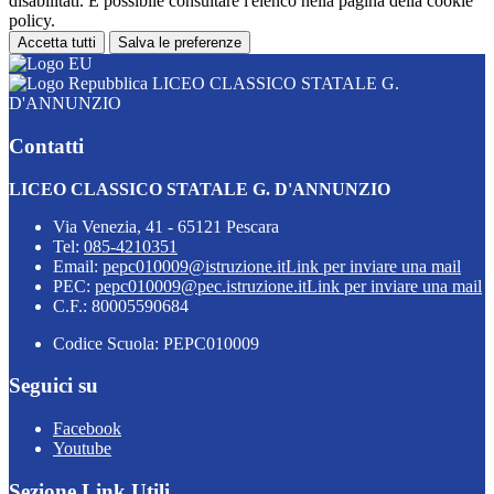
disabilitati. È possibile consultare l'elenco nella pagina della cookie
policy.
Accetta tutti
Salva le preferenze
LICEO CLASSICO STATALE G.
D'ANNUNZIO
Contatti
LICEO CLASSICO STATALE G. D'ANNUNZIO
Via Venezia, 41 - 65121 Pescara
Tel:
085-4210351
Email:
pepc010009@istruzione.it
Link per inviare una mail
PEC:
pepc010009@pec.istruzione.it
Link per inviare una mail
C.F.: 80005590684
Codice Scuola: PEPC010009
Seguici su
Facebook
Youtube
Sezione Link Utili