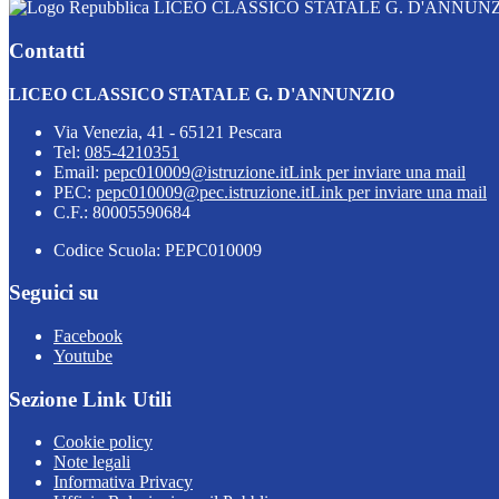
LICEO CLASSICO STATALE G. D'ANNUN
Contatti
LICEO CLASSICO STATALE G. D'ANNUNZIO
Via Venezia, 41 - 65121 Pescara
Tel:
085-4210351
Email:
pepc010009@istruzione.it
Link per inviare una mail
PEC:
pepc010009@pec.istruzione.it
Link per inviare una mail
C.F.: 80005590684
Codice Scuola: PEPC010009
Seguici su
Facebook
Youtube
Sezione Link Utili
Cookie policy
Note legali
Informativa Privacy