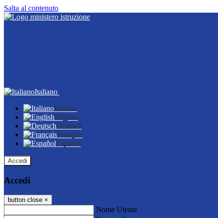
Salta al contenuto
Italiano
Italiano
English
Deutsch
Français
Español
Accedi
Accedi
button close
×
Nome Utente