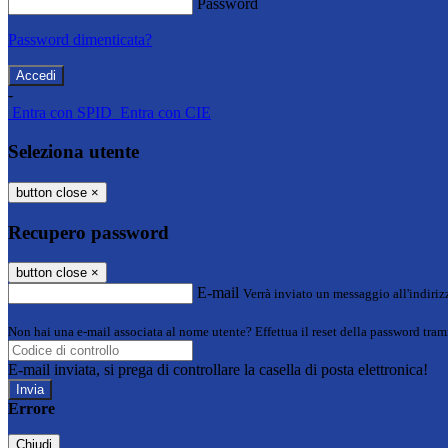
Password
Password dimenticata?
-
Entra con SPID
Entra con CIE
Seleziona utente
button close
×
Recupero password
button close
×
E-mail
Verrà inviato un messaggio all'indirizz
Non hai una e-mail associata al nome utente? Effettua il reset della password tram
E-mail inviata, si prega di controllare la casella di posta elettronica!
Errore
Chiudi