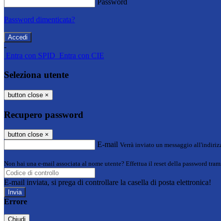
Password
Password dimenticata?
-
Entra con SPID
Entra con CIE
Seleziona utente
button close
×
Recupero password
button close
×
E-mail
Verrà inviato un messaggio all'indirizz
Non hai una e-mail associata al nome utente? Effettua il reset della password tram
E-mail inviata, si prega di controllare la casella di posta elettronica!
Errore
Chiudi