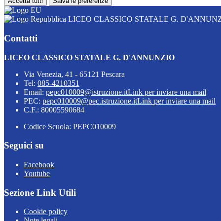
Accetta tutti
Salva le preferenze
LICEO CLASSICO STATALE G. D'ANNUN
Contatti
LICEO CLASSICO STATALE G. D'ANNUNZIO
Via Venezia, 41 - 65121 Pescara
Tel:
085-4210351
Email:
pepc010009@istruzione.it
Link per inviare una mail
PEC:
pepc010009@pec.istruzione.it
Link per inviare una mail
C.F.: 80005590684
Codice Scuola: PEPC010009
Seguici su
Facebook
Youtube
Sezione Link Utili
Cookie policy
Note legali