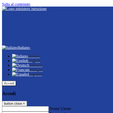
Salta al contenuto
Italiano
Italiano
English
Deutsch
Français
Español
Accedi
Accedi
button close
×
Nome Utente