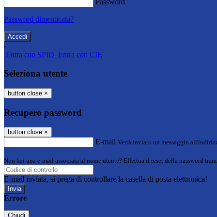
Password
Password dimenticata?
-
Entra con SPID
Entra con CIE
Seleziona utente
button close
×
Recupero password
button close
×
E-mail
Verrà inviato un messaggio all'indirizz
Non hai una e-mail associata al nome utente? Effettua il reset della password tram
E-mail inviata, si prega di controllare la casella di posta elettronica!
Errore
Chiudi