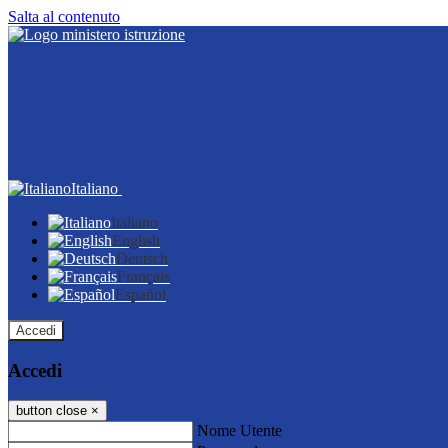
Salta al contenuto
Italiano
Italiano
English
Deutsch
Français
Español
Accedi
Accedi
button close
×
Nome Utente