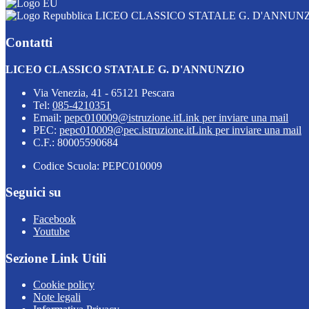
LICEO CLASSICO STATALE G. D'ANNUN
Contatti
LICEO CLASSICO STATALE G. D'ANNUNZIO
Via Venezia, 41 - 65121 Pescara
Tel:
085-4210351
Email:
pepc010009@istruzione.it
Link per inviare una mail
PEC:
pepc010009@pec.istruzione.it
Link per inviare una mail
C.F.: 80005590684
Codice Scuola: PEPC010009
Seguici su
Facebook
Youtube
Sezione Link Utili
Cookie policy
Note legali