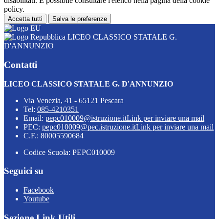
disabilitati. È possibile consultare l'elenco nella pagina della cookie
policy.
Accetta tutti
Salva le preferenze
LICEO CLASSICO STATALE G.
D'ANNUNZIO
Contatti
LICEO CLASSICO STATALE G. D'ANNUNZIO
Via Venezia, 41 - 65121 Pescara
Tel:
085-4210351
Email:
pepc010009@istruzione.it
Link per inviare una mail
PEC:
pepc010009@pec.istruzione.it
Link per inviare una mail
C.F.: 80005590684
Codice Scuola: PEPC010009
Seguici su
Facebook
Youtube
Sezione Link Utili