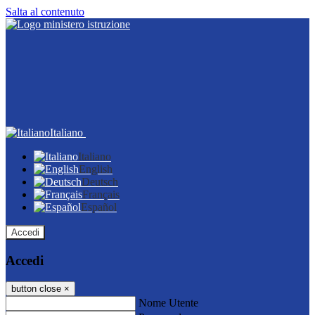
Salta al contenuto
Italiano
Italiano
English
Deutsch
Français
Español
Accedi
Accedi
button close
×
Nome Utente