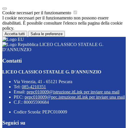
Cookie necessari per il funzionamento
I cookie necessari per il funzionamento non possono essere
disabilitati. È possibile consultare l'elenco nella pagina della cookie
policy.
Accetta tutti
Salva le preferenze
LICEO CLASSICO STATALE G.
D'ANNUNZIO
Contatti
LICEO CLASSICO STATALE G. D'ANNUNZIO
Via Venezia, 41 - 65121 Pescara
Tel:
085-4210351
Email:
pepc010009@istruzione.it
Link per inviare una mail
PEC:
pepc010009@pec.istruzione.it
Link per inviare una mail
C.F.: 80005590684
Codice Scuola: PEPC010009
Seguici su