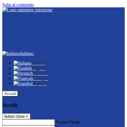
Salta al contenuto
Italiano
Italiano
English
Deutsch
Français
Español
Accedi
Accedi
button close
×
Nome Utente