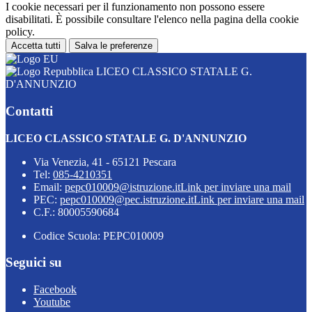
I cookie necessari per il funzionamento non possono essere
disabilitati. È possibile consultare l'elenco nella pagina della cookie
policy.
Accetta tutti
Salva le preferenze
LICEO CLASSICO STATALE G.
D'ANNUNZIO
Contatti
LICEO CLASSICO STATALE G. D'ANNUNZIO
Via Venezia, 41 - 65121 Pescara
Tel:
085-4210351
Email:
pepc010009@istruzione.it
Link per inviare una mail
PEC:
pepc010009@pec.istruzione.it
Link per inviare una mail
C.F.: 80005590684
Codice Scuola: PEPC010009
Seguici su
Facebook
Youtube