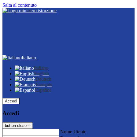
Salta al contenuto
Italiano
Italiano
English
Deutsch
Français
Español
Accedi
Accedi
button close
×
Nome Utente