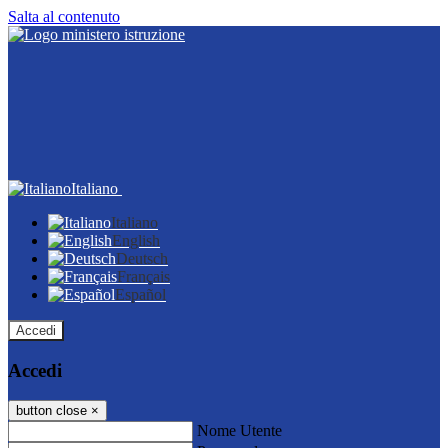
Salta al contenuto
Italiano
Italiano
English
Deutsch
Français
Español
Accedi
Accedi
button close
×
Nome Utente