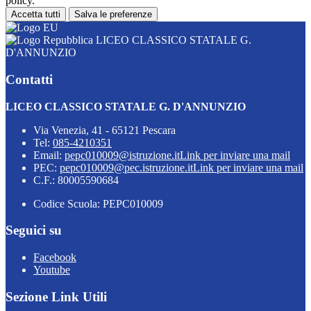
policy.
Accetta tutti
Salva le preferenze
LICEO CLASSICO STATALE G.
D'ANNUNZIO
Contatti
LICEO CLASSICO STATALE G. D'ANNUNZIO
Via Venezia, 41 - 65121 Pescara
Tel:
085-4210351
Email:
pepc010009@istruzione.it
Link per inviare una mail
PEC:
pepc010009@pec.istruzione.it
Link per inviare una mail
C.F.: 80005590684
Codice Scuola: PEPC010009
Seguici su
Facebook
Youtube
Sezione Link Utili