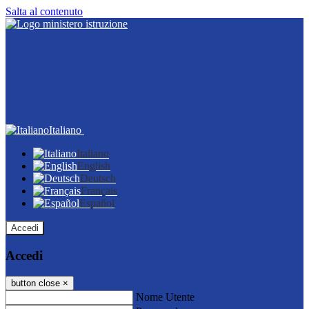
Salta al contenuto
Italiano
Italiano
English
Deutsch
Français
Español
Accedi
Accedi
button close
×
Nome Utente