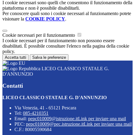
I cookie necessari sono quelli che consentono il funzionamento della
piattaforma e non è possibile disabilitarli.
Per conoscere quali sono i cookie necessari al funzionamento potete
visionare la
COOKIE POLICY
.
Cookie necessari per il funzionamento
I cookie necessari per il funzionamento non possono essere
disabilitati. È possibile consultare l'elenco nella pagina della cookie
policy.
Accetta tutti
Salva le preferenze
LICEO CLASSICO STATALE G.
D'ANNUNZIO
Contatti
LICEO CLASSICO STATALE G. D'ANNUNZIO
Via Venezia, 41 - 65121 Pescara
Tel:
085-4210351
Email:
pepc010009@istruzione.it
Link per inviare una mail
PEC:
pepc010009@pec.istruzione.it
Link per inviare una mail
C.F.: 80005590684