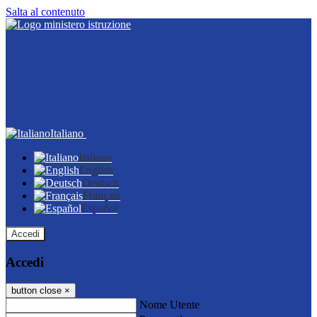
Salta al contenuto
Italiano
Italiano
English
Deutsch
Français
Español
Accedi
Accedi
button close
×
Nome Utente