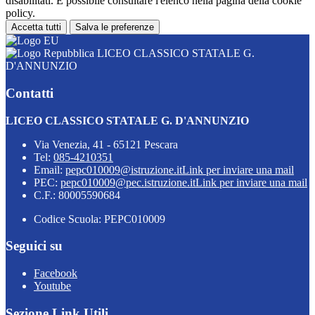
disabilitati. È possibile consultare l'elenco nella pagina della cookie
policy.
Accetta tutti
Salva le preferenze
LICEO CLASSICO STATALE G.
D'ANNUNZIO
Contatti
LICEO CLASSICO STATALE G. D'ANNUNZIO
Via Venezia, 41 - 65121 Pescara
Tel:
085-4210351
Email:
pepc010009@istruzione.it
Link per inviare una mail
PEC:
pepc010009@pec.istruzione.it
Link per inviare una mail
C.F.: 80005590684
Codice Scuola: PEPC010009
Seguici su
Facebook
Youtube
Sezione Link Utili