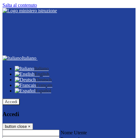
Salta al contenuto
Italiano
Italiano
English
Deutsch
Français
Español
Accedi
Accedi
button close
×
Nome Utente