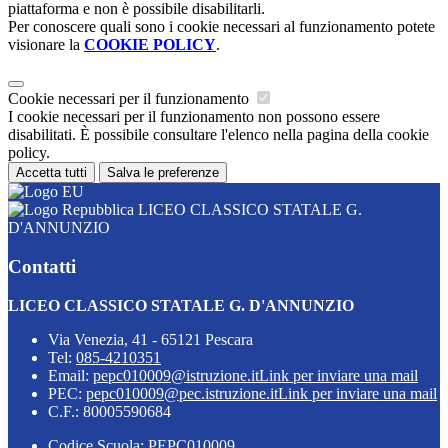
piattaforma e non è possibile disabilitarli.
Per conoscere quali sono i cookie necessari al funzionamento potete
visionare la
COOKIE POLICY
.
Cookie necessari per il funzionamento
I cookie necessari per il funzionamento non possono essere
disabilitati. È possibile consultare l'elenco nella pagina della cookie
policy.
Accetta tutti
Salva le preferenze
LICEO CLASSICO STATALE G.
D'ANNUNZIO
Contatti
LICEO CLASSICO STATALE G. D'ANNUNZIO
Via Venezia, 41 - 65121 Pescara
Tel:
085-4210351
Email:
pepc010009@istruzione.it
Link per inviare una mail
PEC:
pepc010009@pec.istruzione.it
Link per inviare una mail
C.F.: 80005590684
Codice Scuola: PEPC010009