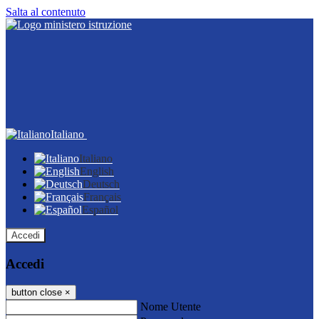
Salta al contenuto
Italiano
Italiano
English
Deutsch
Français
Español
Accedi
Accedi
button close
×
Nome Utente