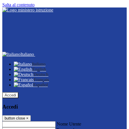
Salta al contenuto
Italiano
Italiano
English
Deutsch
Français
Español
Accedi
Accedi
button close
×
Nome Utente