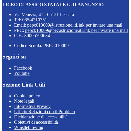
LICEO CLASSICO STATALE G. D'ANNUNZIO
Via Venezia, 41 - 65121 Pescara
Tel:
085-4210351
Email:
pepc010009@istruzione.it
Link per inviare una mail
PEC:
pepc010009@pec.istruzione.it
Link per inviare una mail
C.F.: 80005590684
Codice Scuola: PEPC010009
Seguici su
Facebook
Youtube
Sezione Link Utili
Cookie policy
Note legali
Informativa Privacy
Ufficio Relazioni con il Pubblico
Dichiarazione di accessibilità
Obiettivi di accessibilità
Whistleblowing