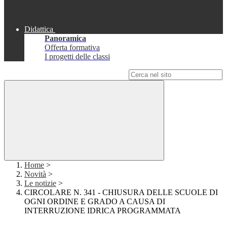
Didattica
Panoramica
Offerta formativa
I progetti delle classi
Campo di ricerca per le pagine del sito
Home
>
Novità
>
Le notizie
>
CIRCOLARE N. 341 - CHIUSURA DELLE SCUOLE DI
OGNI ORDINE E GRADO A CAUSA DI
INTERRUZIONE IDRICA PROGRAMMATA