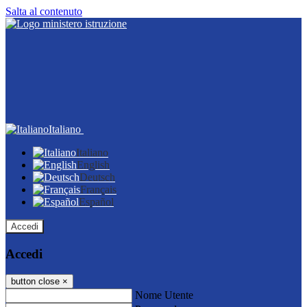
Salta al contenuto
Italiano
Italiano
English
Deutsch
Français
Español
Accedi
Accedi
button close
×
Nome Utente