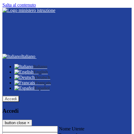
Salta al contenuto
Italiano
Italiano
English
Deutsch
Français
Español
Accedi
Accedi
button close
×
Nome Utente