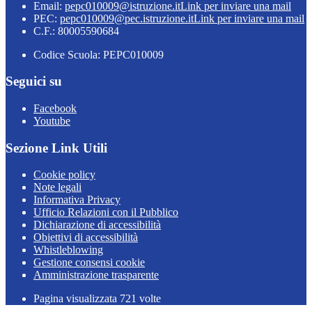
Email:
pepc010009@istruzione.it
Link per inviare una mail
PEC:
pepc010009@pec.istruzione.it
Link per inviare una mail
C.F.: 80005590684
Codice Scuola: PEPC010009
Seguici su
Facebook
Youtube
Sezione Link Utili
Cookie policy
Note legali
Informativa Privacy
Ufficio Relazioni con il Pubblico
Dichiarazione di accessibilità
Obiettivi di accessibilità
Whistleblowing
Gestione consensi cookie
Amministrazione trasparente
Pagina visualizzata
721
volte