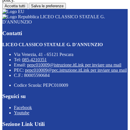
policy.
Accetta tutti
Salva le preferenze
LICEO CLASSICO STATALE G.
D'ANNUNZIO
Contatti
LICEO CLASSICO STATALE G. D'ANNUNZIO
Via Venezia, 41 - 65121 Pescara
Tel:
085-4210351
Email:
pepc010009@istruzione.it
Link per inviare una mail
PEC:
pepc010009@pec.istruzione.it
Link per inviare una mail
C.F.: 80005590684
Codice Scuola: PEPC010009
Seguici su
Facebook
Youtube
Sezione Link Utili