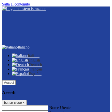
Salta al contenuto
Italiano
Italiano
English
Deutsch
Français
Español
Accedi
Accedi
button close
×
Nome Utente