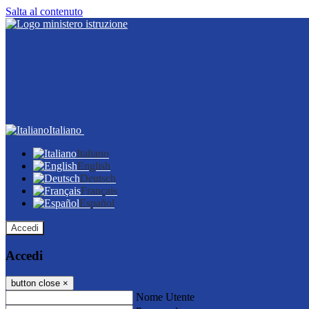
Salta al contenuto
Italiano
Italiano
English
Deutsch
Français
Español
Accedi
Accedi
button close
×
Nome Utente