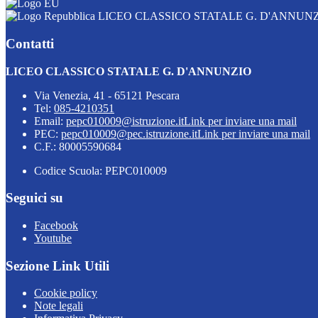
LICEO CLASSICO STATALE G. D'ANNUN
Contatti
LICEO CLASSICO STATALE G. D'ANNUNZIO
Via Venezia, 41 - 65121 Pescara
Tel:
085-4210351
Email:
pepc010009@istruzione.it
Link per inviare una mail
PEC:
pepc010009@pec.istruzione.it
Link per inviare una mail
C.F.: 80005590684
Codice Scuola: PEPC010009
Seguici su
Facebook
Youtube
Sezione Link Utili
Cookie policy
Note legali