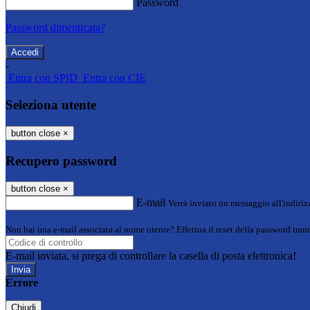
Password
Password dimenticata?
-
Entra con SPID
Entra con CIE
Seleziona utente
button close
×
Recupero password
button close
×
E-mail
Verrà inviato un messaggio all'indirizz
Non hai una e-mail associata al nome utente? Effettua il reset della password tram
E-mail inviata, si prega di controllare la casella di posta elettronica!
Errore
Chiudi