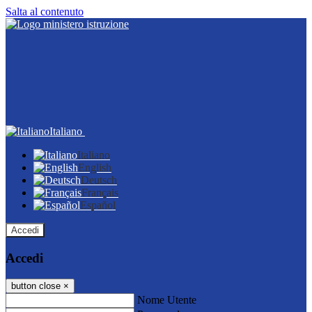
Salta al contenuto
Italiano
Italiano
English
Deutsch
Français
Español
Accedi
Accedi
button close
×
Nome Utente