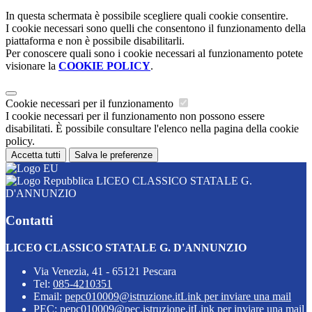
In questa schermata è possibile scegliere quali cookie consentire.
I cookie necessari sono quelli che consentono il funzionamento della
piattaforma e non è possibile disabilitarli.
Per conoscere quali sono i cookie necessari al funzionamento potete
visionare la
COOKIE POLICY
.
Cookie necessari per il funzionamento
I cookie necessari per il funzionamento non possono essere
disabilitati. È possibile consultare l'elenco nella pagina della cookie
policy.
Accetta tutti
Salva le preferenze
LICEO CLASSICO STATALE G.
D'ANNUNZIO
Contatti
LICEO CLASSICO STATALE G. D'ANNUNZIO
Via Venezia, 41 - 65121 Pescara
Tel:
085-4210351
Email:
pepc010009@istruzione.it
Link per inviare una mail
PEC:
pepc010009@pec.istruzione.it
Link per inviare una mail