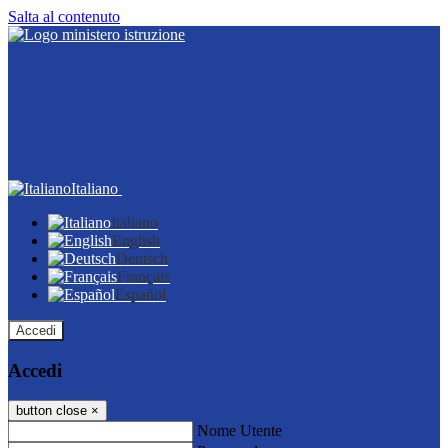
Salta al contenuto
Italiano
Italiano
English
Deutsch
Français
Español
Accedi
Accedi
button close
×
Nome Utente