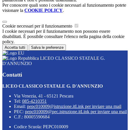
Per conoscere quali sono i cookie necessari al funzionamento potete
visionare la
COOKIE POLICY
.
Cookie necessari per il funzionamento
I cookie necessari per il funzionamento non possono essere
disabilitati. È possibile consultare l'elenco nella pagina della cookie
policy.
Accetta tutti
Salva le preferenze
LICEO CLASSICO STATALE G.
D'ANNUNZIO
Contatti
LICEO CLASSICO STATALE G. D'ANNUNZIO
Via Venezia, 41 - 65121 Pescara
Tel:
085-4210351
Email:
pepc010009@istruzione.it
Link per inviare una mail
PEC:
pepc010009@pec.istruzione.it
Link per inviare una mail
C.F.: 80005590684
Codice Scuola: PEPC010009