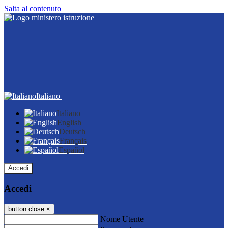
Salta al contenuto
Italiano
Italiano
English
Deutsch
Français
Español
Accedi
Accedi
button close
×
Nome Utente