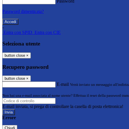
Password
Password dimenticata?
-
Entra con SPID
Entra con CIE
Seleziona utente
button close
×
Recupero password
button close
×
E-mail
Verrà inviato un messaggio all'indirizz
Non hai una e-mail associata al nome utente? Effettua il reset della password tram
E-mail inviata, si prega di controllare la casella di posta elettronica!
Errore
Chiudi