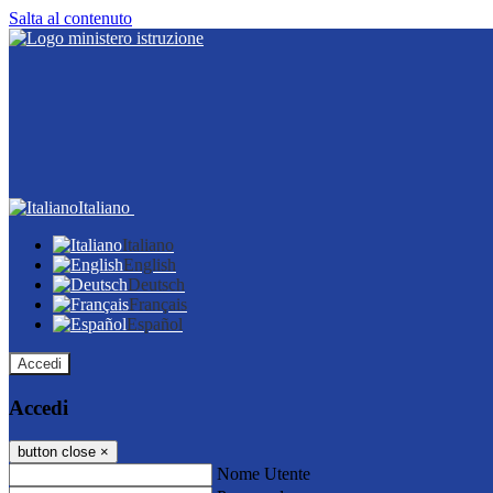
Salta al contenuto
Italiano
Italiano
English
Deutsch
Français
Español
Accedi
Accedi
button close
×
Nome Utente