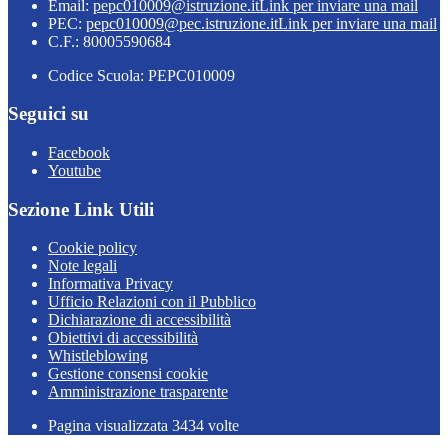
Email:
pepc010009@istruzione.it
Link per inviare una mail
PEC:
pepc010009@pec.istruzione.it
Link per inviare una mail
C.F.: 80005590684
Codice Scuola: PEPC010009
Seguici su
Facebook
Youtube
Sezione Link Utili
Cookie policy
Note legali
Informativa Privacy
Ufficio Relazioni con il Pubblico
Dichiarazione di accessibilità
Obiettivi di accessibilità
Whistleblowing
Gestione consensi cookie
Amministrazione trasparente
Pagina visualizzata
3434
volte