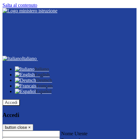
Salta al contenuto
Italiano
Italiano
English
Deutsch
Français
Español
Accedi
Accedi
button close
×
Nome Utente