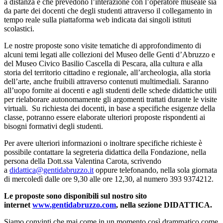
a distanza e che prevedono l’interazione con l’operatore museale sia
da parte dei docenti che degli studenti attraverso il collegamento in
tempo reale sulla piattaforma web indicata dai singoli istituti
scolastici.
Le nostre proposte sono visite tematiche di approfondimento di
alcuni temi legati alle collezioni del Museo delle Genti d’Abruzzo e
del Museo Civico Basilio Cascella di Pescara, alla cultura e alla
storia del territorio cittadino e regionale, all’archeologia, alla storia
dell’arte, anche fruibili attraverso contenuti multimediali. Saranno
all’uopo fornite ai docenti e agli studenti delle schede didattiche utili
per rielaborare autonomamente gli argomenti trattati durante le visite
virtuali. Su richiesta dei docenti, in base a specifiche esigenze della
classe, potranno essere elaborate ulteriori proposte rispondenti ai
bisogni formativi degli studenti.
Per avere ulteriori informazioni o inoltrare specifiche richieste è
possibile contattare la segreteria didattica della Fondazione, nella
persona della Dott.ssa Valentina Carota, scrivendo
a
didattica@gentidabruzzo.it
oppure telefonando, nella sola giornata
di mercoledì dalle ore 9,30 alle ore 12,30, al numero 393 9374212.
Le proposte sono disponibili sul nostro sito
internet
www.gentidabruzzo.com
, nella sezione DIDATTICA.
Siamo convinti che mai come in un momento così drammatico come