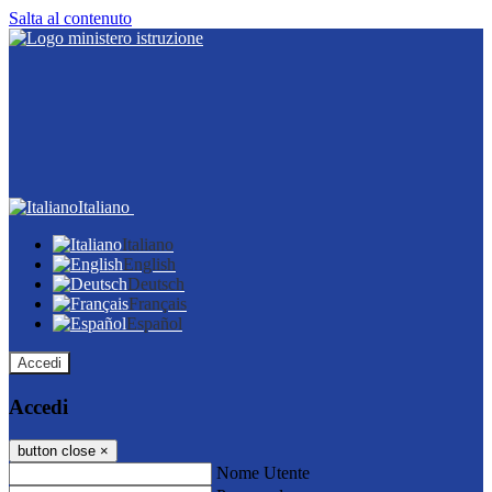
Salta al contenuto
Italiano
Italiano
English
Deutsch
Français
Español
Accedi
Accedi
button close
×
Nome Utente