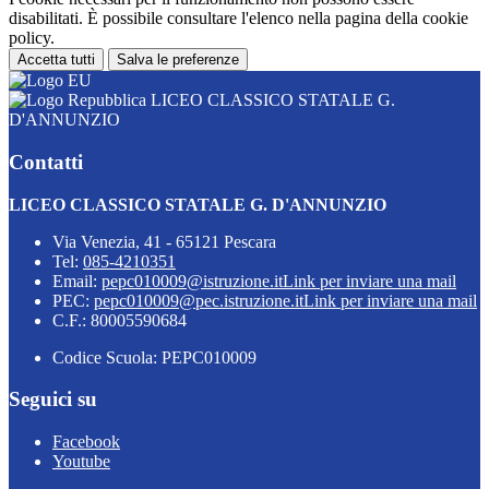
disabilitati. È possibile consultare l'elenco nella pagina della cookie
policy.
Accetta tutti
Salva le preferenze
LICEO CLASSICO STATALE G.
D'ANNUNZIO
Contatti
LICEO CLASSICO STATALE G. D'ANNUNZIO
Via Venezia, 41 - 65121 Pescara
Tel:
085-4210351
Email:
pepc010009@istruzione.it
Link per inviare una mail
PEC:
pepc010009@pec.istruzione.it
Link per inviare una mail
C.F.: 80005590684
Codice Scuola: PEPC010009
Seguici su
Facebook
Youtube