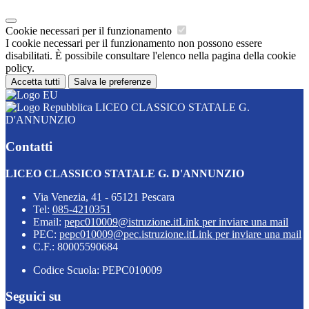
Cookie necessari per il funzionamento
I cookie necessari per il funzionamento non possono essere
disabilitati. È possibile consultare l'elenco nella pagina della cookie
policy.
Accetta tutti
Salva le preferenze
LICEO CLASSICO STATALE G.
D'ANNUNZIO
Contatti
LICEO CLASSICO STATALE G. D'ANNUNZIO
Via Venezia, 41 - 65121 Pescara
Tel:
085-4210351
Email:
pepc010009@istruzione.it
Link per inviare una mail
PEC:
pepc010009@pec.istruzione.it
Link per inviare una mail
C.F.: 80005590684
Codice Scuola: PEPC010009
Seguici su