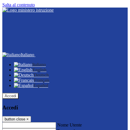
Salta al contenuto
Italiano
Italiano
English
Deutsch
Français
Español
Accedi
Accedi
button close
×
Nome Utente