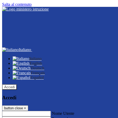
Salta al contenuto
Italiano
Italiano
English
Deutsch
Français
Español
Accedi
Accedi
button close
×
Nome Utente