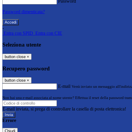
Password
Password dimenticata?
-
Entra con SPID
Entra con CIE
Seleziona utente
button close
×
Recupero password
button close
×
E-mail
Verrà inviato un messaggio all'indirizz
Non hai una e-mail associata al nome utente? Effettua il reset della password tram
E-mail inviata, si prega di controllare la casella di posta elettronica!
Errore
Chiudi