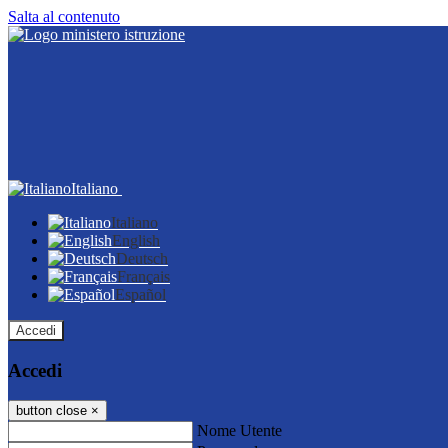
Salta al contenuto
Italiano
Italiano
English
Deutsch
Français
Español
Accedi
Accedi
button close
×
Nome Utente