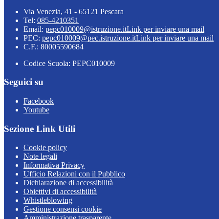
Via Venezia, 41 - 65121 Pescara
Tel:
085-4210351
Email:
pepc010009@istruzione.it
Link per inviare una mail
PEC:
pepc010009@pec.istruzione.it
Link per inviare una mail
C.F.: 80005590684
Codice Scuola: PEPC010009
Seguici su
Facebook
Youtube
Sezione Link Utili
Cookie policy
Note legali
Informativa Privacy
Ufficio Relazioni con il Pubblico
Dichiarazione di accessibilità
Obiettivi di accessibilità
Whistleblowing
Gestione consensi cookie
Amministrazione trasparente