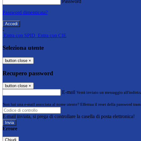
Password
Password dimenticata?
-
Entra con SPID
Entra con CIE
Seleziona utente
button close
×
Recupero password
button close
×
E-mail
Verrà inviato un messaggio all'indirizz
Non hai una e-mail associata al nome utente? Effettua il reset della password tram
E-mail inviata, si prega di controllare la casella di posta elettronica!
Errore
Chiudi